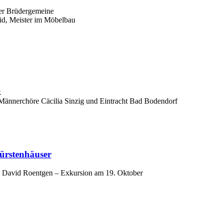
er Brüdergemeine
id, Meister im Möbelbau
k
n Männerchöre Cäcilia Sinzig und Eintracht Bad Bodendorf
ürstenhäuser
 David Roentgen – Exkursion am 19. Oktober