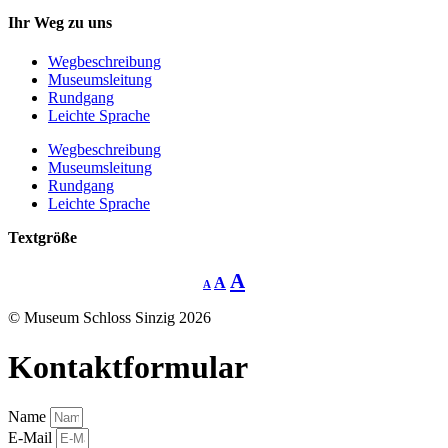
Ihr Weg zu uns
Wegbeschreibung
Museumsleitung
Rundgang
Leichte Sprache
Wegbeschreibung
Museumsleitung
Rundgang
Leichte Sprache
Textgröße
Decrease
Reset
Increase
A
A
A
font
font
size.
font
size.
© Museum Schloss Sinzig 2026
size.
Kontaktformular
Name
E-Mail