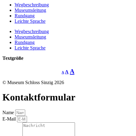
Wegbeschreibung
Museumsleitung
Rundgang
Leichte Sprache
Wegbeschreibung
Museumsleitung
Rundgang
Leichte Sprache
Textgröße
Decrease
Reset
Increase
A
A
A
font
font
size.
font
size.
© Museum Schloss Sinzig 2026
size.
Kontaktformular
Name
E-Mail