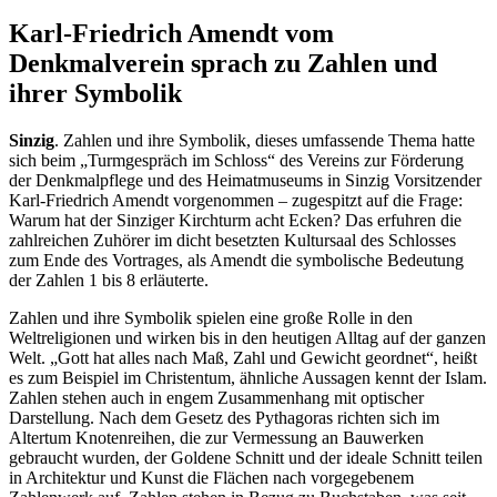
Karl-Friedrich Amendt vom
Denkmalverein sprach zu Zahlen und
ihrer Symbolik
Sinzig
. Zahlen und ihre Symbolik, dieses umfassende Thema hatte
sich beim „Turmgespräch im Schloss“ des Vereins zur Förderung
der Denkmalpflege und des Heimatmuseums in Sinzig Vorsitzender
Karl-Friedrich Amendt vorgenommen – zugespitzt auf die Frage:
Warum hat der Sinziger Kirchturm acht Ecken? Das erfuhren die
zahlreichen Zuhörer im dicht besetzten Kultursaal des Schlosses
zum Ende des Vortrages, als Amendt die symbolische Bedeutung
der Zahlen 1 bis 8 erläuterte.
Zahlen und ihre Symbolik spielen eine große Rolle in den
Weltreligionen und wirken bis in den heutigen Alltag auf der ganzen
Welt. „Gott hat alles nach Maß, Zahl und Gewicht geordnet“, heißt
es zum Beispiel im Christentum, ähnliche Aussagen kennt der Islam.
Zahlen stehen auch in engem Zusammenhang mit optischer
Darstellung. Nach dem Gesetz des Pythagoras richten sich im
Altertum Knotenreihen, die zur Vermessung an Bauwerken
gebraucht wurden, der Goldene Schnitt und der ideale Schnitt teilen
in Architektur und Kunst die Flächen nach vorgegebenem