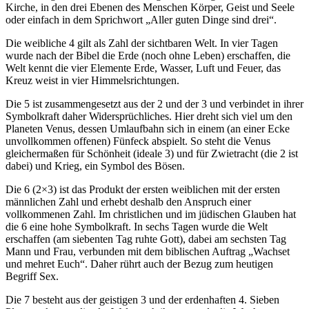
Kirche, in den drei Ebenen des Menschen Körper, Geist und Seele
oder einfach in dem Sprichwort „Aller guten Dinge sind drei“.
Die weibliche 4 gilt als Zahl der sichtbaren Welt. In vier Tagen
wurde nach der Bibel die Erde (noch ohne Leben) erschaffen, die
Welt kennt die vier Elemente Erde, Wasser, Luft und Feuer, das
Kreuz weist in vier Himmelsrichtungen.
Die 5 ist zusammengesetzt aus der 2 und der 3 und verbindet in ihrer
Symbolkraft daher Widersprüchliches. Hier dreht sich viel um den
Planeten Venus, dessen Umlaufbahn sich in einem (an einer Ecke
unvollkommen offenen) Fünfeck abspielt. So steht die Venus
gleichermaßen für Schönheit (ideale 3) und für Zwietracht (die 2 ist
dabei) und Krieg, ein Symbol des Bösen.
Die 6 (2×3) ist das Produkt der ersten weiblichen mit der ersten
männlichen Zahl und erhebt deshalb den Anspruch einer
vollkommenen Zahl. Im christlichen und im jüdischen Glauben hat
die 6 eine hohe Symbolkraft. In sechs Tagen wurde die Welt
erschaffen (am siebenten Tag ruhte Gott), dabei am sechsten Tag
Mann und Frau, verbunden mit dem biblischen Auftrag „Wachset
und mehret Euch“. Daher rührt auch der Bezug zum heutigen
Begriff Sex.
Die 7 besteht aus der geistigen 3 und der erdenhaften 4. Sieben