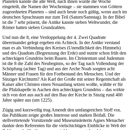
Planeten kannte die alte Welt, nach ihnen wurde die Woche
eingeteilt, die Namen der Wochentage – sie stammen von Göttern
zugeordneten Planeten – sind auch heute noch gültig, wenn auch im
deutschen Sprachraum nur zum Teil (Saturn/Samstag). In der Bibel
ist die 7 sehr präsent, die Antike kannte sieben Weltwunder, die
Römer hatten sieben Grundzahlen.
Und nun die 8, eine Verdoppelung der 4. Zwei Quadrate
übereinander gelegt ergeben ein Achteck. In der Antike verstand
man es als Verbindung des Kreises (Unendlichkeit des Himmels)
und des Quadrats (Begrenzung der Erde) und nutzte schon früh den
achteckigen Grundriss beim Bauen. Im Christentum und Judentum
ist die 8 die Zahl des Neubeginns, so der Tag nach Vollendung der
Schöpfung (achter Tag) und aus der Arche Noah sorgten acht
Männer und Frauen für den Fortbestand des Menschen. Und der
Sinziger Kirchturm? Als Karl der Große mit seiner Regentschaft als
Kaiser aller Christen einen Neuanfang setzen wollte, wählte er für
die Pfalzkapelle in Aachen den achteckigen Grundriss – das wirkte
sich von dort aus auch auf den Bau der Kirche in Sinzig rund 400
Jahre später aus (um 1225).
Zügig und kurzweilig trug Amendt den umfangreichen Stoff vor,
das Publikum zeigte großes Interesse und starken Beifall. Die
stellvertretende Vorsitzende und Museumsleiterin Agnes Menacher
dankte dem Referenten für die vielschichtigen Einblicke in Welt der