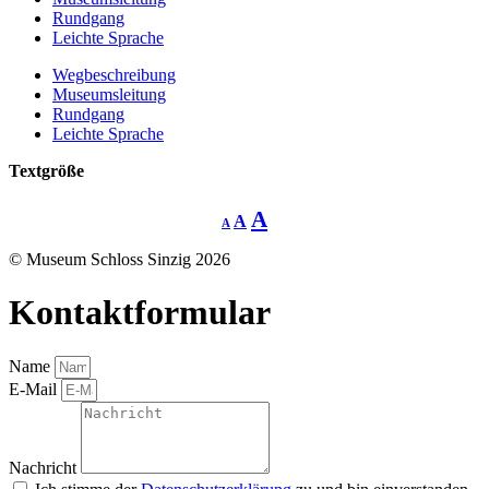
Rundgang
Leichte Sprache
Wegbeschreibung
Museumsleitung
Rundgang
Leichte Sprache
Textgröße
Decrease
Reset
Increase
A
A
A
font
font
size.
font
size.
© Museum Schloss Sinzig 2026
size.
Kontaktformular
Name
E-Mail
Nachricht