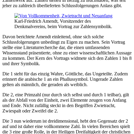
Zahlenwerk auf. Zahlen stehen in Bezug zu Buchstaben, was seit
jeher zu zahlreich überlieferten Schlussfolgerungen Anlass gibt.
Karl-Friedrich Amendt, Vorsitzender des
Denkmalvereins, beim Vortrag zur Zahlensymbolik.
Davon berichtete Amendt einleitend, ohne sich solche
Schlussfolgerungen unbedingt zu Eigen zu machen. Sein Vortrag
stellte eine Literaturrecherche dar, die einen umfassenden
Wissensstand präsentierte, ohne zu einer wissenschaftlichen Aussage
zu kommen. Der Kern des Vortrags widmete sich den Zahlen 1 bis 8
und ihrer Symbolik.
Die 1 steht für das einzig Wahre, Göttliche, das Ungeteilte. Zudem
erinnert die arabische 1 an ein Phallussymbol. Ungerade Zahlen
gelten als männlich, die geraden als weiblich.
Die 2, eine Primzahl (nur durch sich selbst und durch 1 teilbar), gilt
als der Abfall von der Einheit, zwei Elemente zeugen von Anfang
und Ende. Nicht zufällig steckt in den Begriffen Zwietracht,
Zwiespalt oder Zweifel die 2.
Die 3 nun wiederum ist dreidimensional, hebt den Gegensatz der 2
auf und ist daher eine vollkommene Zahl. In vielen Bereichen spielt
die 3 eine große Rolle, in der Heiligen Dreifaltigkeit der christlichen