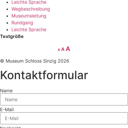
Leichte Sprache
Wegbeschreibung
Museumsleitung
Rundgang
Leichte Sprache
Textgröße
Decrease
Reset
Increase
A
A
A
font
font
size.
font
© Museum Schloss Sinzig 2026
size.
size.
Kontaktformular
Name
E-Mail