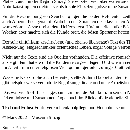
Plätzen, auch in der Region Sinzig. Sie wussten viel, aber waren si
Naturkatastrophen erlebten sie als lokale Einzelereignisse ohne Zus
Für die Beschreibung von Seuchen gingen die beiden Referenten zeitli
auch Athener Pest genannt. Wobei in den Sprachen des klassischen Al
war verloren, Ärzte und andere Helfer zuerst. Und nun die antike Fak
Wochen aber machte sich die Kunde breit, die bösen Spartaner hätten
Der sehr einfühlsam geschriebene (und ebenso übersetzte) Text des 
Ansteckung, eingeschränktes öffentliches Leben, sogar völlige Verroh
Nicht nur die Texte sind als Quellen vorhanden. Die effektive römisch
ansteigt, dann hatte wohl die Pandemie zugeschlagen. Und wie immer
im Altertum In einer religiösen Welt gutmütiger oder zorniger Gotthe
Was eine Katastrophe auch bedeutet, stellte Achim Habbel an den Sc
gibt beispielsweise veränderte Begrüßungsrituale und neue Arbeitsbe
Das war viel Stoff für das gespannt zuhörende Publikum. In seinem 
Erkenntnisse und Zusammenhänge, auch im Blick auf die aktuelle Situ
Text und Fotos:
Förderverein Denkmalpflege und Heimatmuseum
© März 2022 – Museum Sinzig
Suche