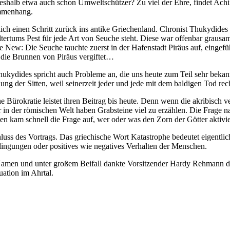
e deshalb etwa auch schon Umweltschützer? Zu viel der Ehre, findet Ac
ammenhang.
ch einen Schritt zurück ins antike Griechenland. Chronist Thukydides w
tertums Pest für jede Art von Seuche steht. Diese war offenbar grausa
e New: Die Seuche tauchte zuerst in der Hafenstadt Piräus auf, eingef
 die Brunnen von Piräus vergiftet…
Thukydides spricht auch Probleme an, die uns heute zum Teil sehr beka
ung der Sitten, weil seinerzeit jeder und jede mit dem baldigen Tod re
e Bürokratie leistet ihren Beitrag bis heute. Denn wenn die akribisch v
 in der römischen Welt haben Grabsteine viel zu erzählen. Die Frage 
iten kam schnell die Frage auf, wer oder was den Zorn der Götter aktiv
hluss des Vortrags. Das griechische Wort Katastrophe bedeutet eigen
dingungen oder positives wie negatives Verhalten der Menschen.
Namen und unter großem Beifall dankte Vorsitzender Hardy Rehmann den 
ation im Ahrtal.