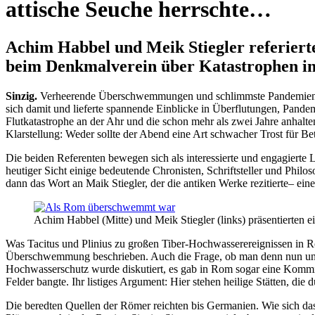
attische Seuche herrschte…
Achim Habbel und Meik Stiegler referiert
beim Denkmalverein über Katastrophen in
Sinzig.
Verheerende Überschwemmungen und schlimmste Pandemien ka
sich damit und lieferte spannende Einblicke in Überflutungen, Pan
Flutkatastrophe an der Ahr und die schon mehr als zwei Jahre anhalt
Klarstellung: Weder sollte der Abend eine Art schwacher Trost für Be
Die beiden Referenten bewegen sich als interessierte und engagierte
heutiger Sicht einige bedeutende Chronisten, Schriftsteller und Phil
dann das Wort an Maik Stiegler, der die antiken Werke rezitierte– ein
Achim Habbel (Mitte) und Meik Stiegler (links) präsentierten 
Was Tacitus und Plinius zu großen Tiber-Hochwasserereignissen in Ro
Überschwemmung beschrieben. Auch die Frage, ob man denn nun unbedi
Hochwasserschutz wurde diskutiert, es gab in Rom sogar eine Kommi
Felder bangte. Ihr listiges Argument: Hier stehen heilige Stätten, di
Die beredten Quellen der Römer reichten bis Germanien. Wie sich da