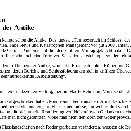
en
 der Antike
nnte schon die Antike. Das jüngste „Turmgespräch im Schloss“ des 
demien, Fake News und Katastrophen-Management vor gut 2000 Jahren.
ende Corona-Pandemie auf die Idee zu ihrem Vortrag gebracht haben. Da
troffene sein noch eine Form von Sensationsdarstellung – sondern einfa
 Laien in Themen der Antike, womit die Epoche der alten Römer und Gr
osophen, deren Berichte und Schlussfolgerungen sich in griffigen Übers
e sehr auflockernde „Arbeitsteilung“.
einen eindrucksvollen Vortrag, hier mit Hardy Rehmann, Vorsitzender 
m aufgeschrieben haben, könnte auch heute aus dem Ahrtal berichtet w
ngt so viel und eng am Fluss bauen müsse, nur weil es dort so schön
ssion, die sich um die Regulierung von Nebenflüssen Gedanken machte
e dürfe man nicht gefährden, wolle man nicht den Zorn der Götter provo
s Flusslandschaften nach Rodungsarbeiten veränderten, wussten die R