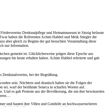
Fördervereins Denkmalpflege und Heimatmuseum in Sinzig befasste
 Zwar haben die Referenten Achim Habbel und Meik Stiegler die
zu aber gleich zu Beginn der gut besuchten Veranstaltung diese
ch nur Information.
iechen gemeint ist. Glücklicherweise prägen diese Epoche aus
etzungen bis heute erhalten haben. Achim Habbel referierte und gab
des Denkmalvereins, bei der Begrüßung.
orden sein. Nüchtern und drastisch haben sie die Folgen der
 sei, warf der berühmte Seneca in scharfen Worten auf.
. Und es gab Proteste aus der Bevölkerung, die um ihre bewässerten
zieren…
ömer und bauten ihre Villen und Gutshöfe an hochwassersicheren