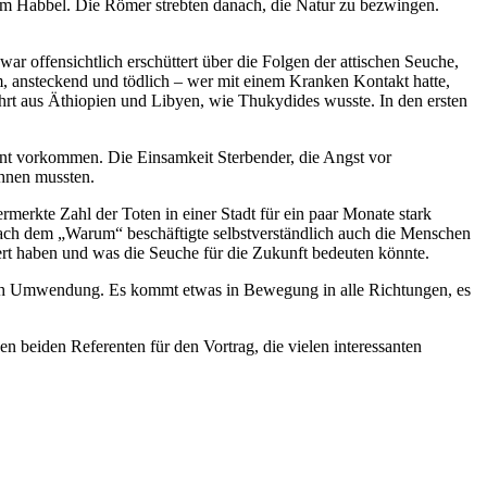
him Habbel. Die Römer strebten danach, die Natur zu bezwingen.
ar offensichtlich erschüttert über die Folgen der attischen Seuche,
m, ansteckend und tödlich – wer mit einem Kranken Kontakt hatte,
ührt aus Äthiopien und Libyen, wie Thukydides wusste. In den ersten
nnt vorkommen. Die Einsamkeit Sterbender, die Angst vor
chnen mussten.
ermerkte Zahl der Toten in einer Stadt für ein paar Monate stark
nach dem „Warum“ beschäftigte selbstverständlich auch die Menschen
iert haben und was die Seuche für die Zukunft bedeuten könnte.
tlich Umwendung. Es kommt etwas in Bewegung in alle Richtungen, es
beiden Referenten für den Vortrag, die vielen interessanten