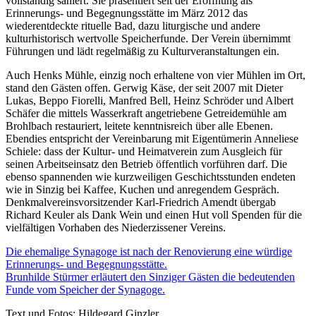
vollständig saniert. Sie präsentiert seit der Eröffnung als
Erinnerungs- und Begegnungsstätte im März 2012 das
wiederentdeckte rituelle Bad, dazu liturgische und andere
kulturhistorisch wertvolle Speicherfunde. Der Verein übernimmt
Führungen und lädt regelmäßig zu Kulturveranstaltungen ein.
Auch Henks Mühle, einzig noch erhaltene von vier Mühlen im Ort,
stand den Gästen offen. Gerwig Käse, der seit 2007 mit Dieter
Lukas, Beppo Fiorelli, Manfred Bell, Heinz Schröder und Albert
Schäfer die mittels Wasserkraft angetriebene Getreidemühle am
Brohlbach restauriert, leitete kenntnisreich über alle Ebenen.
Ebendies entspricht der Vereinbarung mit Eigentümerin Anneliese
Schiele: dass der Kultur- und Heimatverein zum Ausgleich für
seinen Arbeitseinsatz den Betrieb öffentlich vorführen darf. Die
ebenso spannenden wie kurzweiligen Geschichtsstunden endeten
wie in Sinzig bei Kaffee, Kuchen und anregendem Gespräch.
Denkmalvereinsvorsitzender Karl-Friedrich Amendt übergab
Richard Keuler als Dank Wein und einen Hut voll Spenden für die
vielfältigen Vorhaben des Niederzissener Vereins.
Die ehemalige Synagoge ist nach der Renovierung eine würdige
Erinnerungs- und Begegnungsstätte.
Brunhilde Stürmer erläutert den Sinziger Gästen die bedeutenden
Funde vom Speicher der Synagoge.
Text und Fotos: Hildegard Ginzler