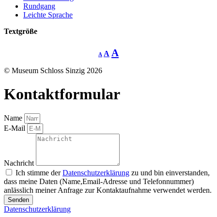
Rundgang
Leichte Sprache
Textgröße
Decrease
Reset
Increase
A
A
A
font
font
size.
font
size.
© Museum Schloss Sinzig 2026
size.
Kontaktformular
Name
E-Mail
Nachricht
Ich stimme der
Datenschutzerklärung
zu und bin einverstanden,
dass meine Daten (Name,Email-Adresse und Telefonnummer)
anlässlich meiner Anfrage zur Kontaktaufnahme verwendet werden.
Senden
Datenschutzerklärung