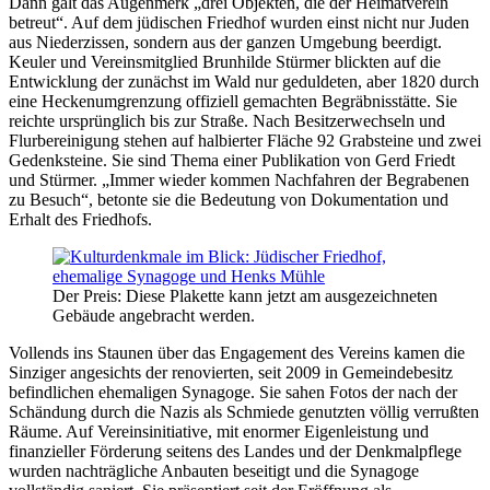
Dann galt das Augenmerk „drei Objekten, die der Heimatverein
betreut“. Auf dem jüdischen Friedhof wurden einst nicht nur Juden
aus Niederzissen, sondern aus der ganzen Umgebung beerdigt.
Keuler und Vereinsmitglied Brunhilde Stürmer blickten auf die
Entwicklung der zunächst im Wald nur geduldeten, aber 1820 durch
eine Heckenumgrenzung offiziell gemachten Begräbnisstätte. Sie
reichte ursprünglich bis zur Straße. Nach Besitzerwechseln und
Flurbereinigung stehen auf halbierter Fläche 92 Grabsteine und zwei
Gedenksteine. Sie sind Thema einer Publikation von Gerd Friedt
und Stürmer. „Immer wieder kommen Nachfahren der Begrabenen
zu Besuch“, betonte sie die Bedeutung von Dokumentation und
Erhalt des Friedhofs.
Der Preis: Diese Plakette kann jetzt am ausgezeichneten
Gebäude angebracht werden.
Vollends ins Staunen über das Engagement des Vereins kamen die
Sinziger angesichts der renovierten, seit 2009 in Gemeindebesitz
befindlichen ehemaligen Synagoge. Sie sahen Fotos der nach der
Schändung durch die Nazis als Schmiede genutzten völlig verrußten
Räume. Auf Vereinsinitiative, mit enormer Eigenleistung und
finanzieller Förderung seitens des Landes und der Denkmalpflege
wurden nachträgliche Anbauten beseitigt und die Synagoge